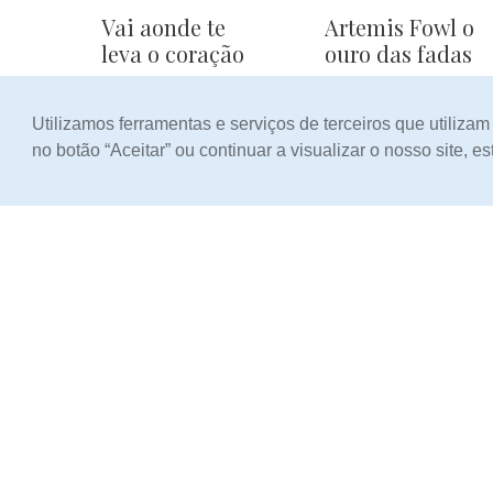
Vai aonde te
Artemis Fowl o
leva o coração
ouro das fadas
8,00
6,00
Preço:
Preço:
Utilizamos ferramentas e serviços de terceiros que utiliza
no botão “Aceitar” ou continuar a visualizar o nosso site, 
Contos
Contos
Comédia
Comédia
Social
Urbanda
3,00
3,00
Preço:
Preço: