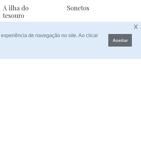
A ilha do
Sonetos
tesouro
x
6,00
Preço:
5,00
Preço:
 experiência de navegação no site. Ao clicar
Aceitar
Contos Guerra
Contos
Humorísticos
Sem Stock
3,00
Preço: