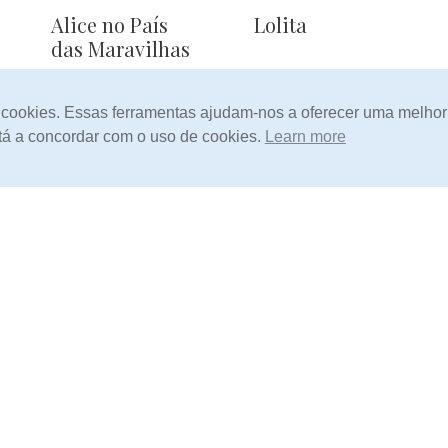
Alice no País
Lolita
das Maravilhas
7,00
Preço:
Sem Stock
m cookies. Essas ferramentas ajudam-nos a oferecer uma melhor
está a concordar com o uso de cookies.
Learn more
Contos
Contos
Coragem
Imaginários
3,00
3,00
Preço:
Preço: