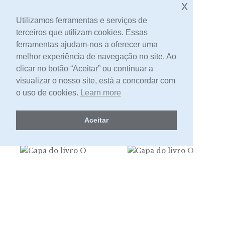
x
um condenado
Utilizamos ferramentas e serviços de
terceiros que utilizam cookies. Essas
Sem Stock
ferramentas ajudam-nos a oferecer uma
melhor experiência de navegação no site. Ao
Daisy Miller
clicar no botão “Aceitar” ou continuar a
visualizar o nosso site, está a concordar com
3,00
o uso de cookies.
Learn more
Preço:
Aceitar
O Alienista
O fantasma de
Sem Stock
Cantervillle e