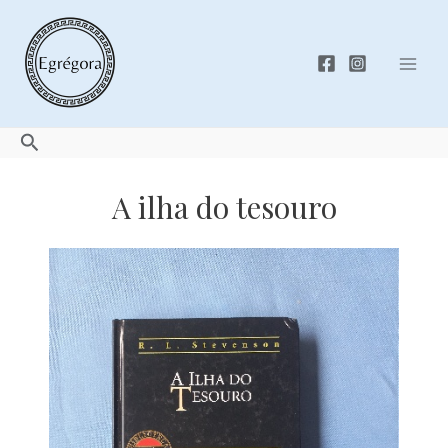
Skip
to
content
Mai
Men
Search
A ilha do tesouro