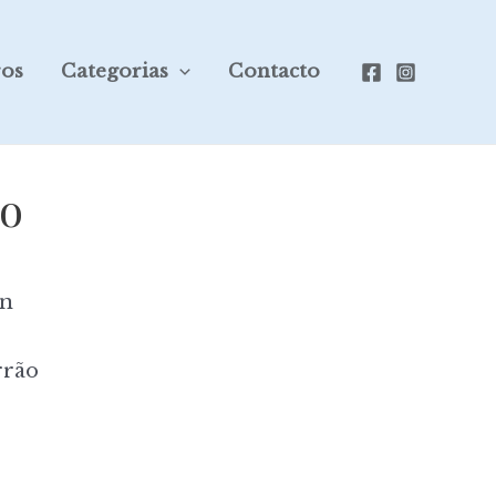
ros
Categorias
Contacto
ro
on
rrão