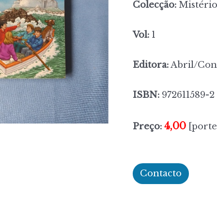
Colecção:
Mistério
Vol:
1
Editora:
Abril/Cont
ISBN:
972611589-2
4,00
Preço:
[porte
Contacto