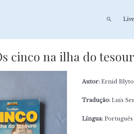
Search
Liv
s cinco na ilha do tesou
Autor:
Ernid Blyt
Tradução:
Luís Se
Língua:
Português