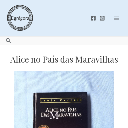
Skip
to
content
Mai
Men
Search
Alice no País das Maravilhas