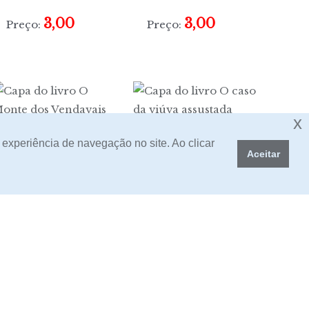
3,00
3,00
Preço:
Preço:
x
O Monte dos
O caso da viúva
 experiência de navegação no site. Ao clicar
Vendavais
assustada
Aceitar
Sem Stock
3,00
Preço:
Tempo de
A outra face