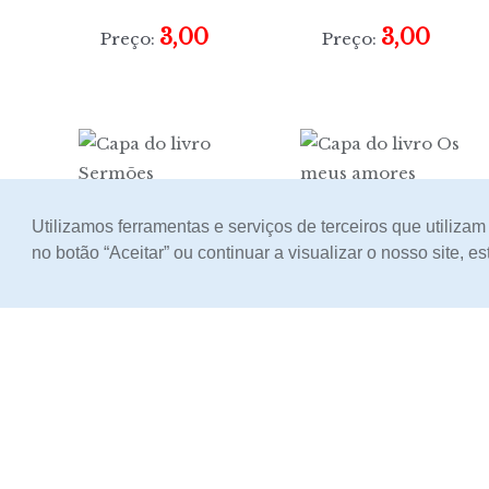
3,00
3,00
Preço:
Preço:
Sermões
Os meus
Utilizamos ferramentas e serviços de terceiros que utiliza
amores
no botão “Aceitar” ou continuar a visualizar o nosso site, 
3,00
Preço:
3,00
Preço:
Protágoras e