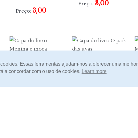
3,00
Preço:
3,00
Preço:
Menina e moça
O país das uvas
m cookies. Essas ferramentas ajudam-nos a oferecer uma melhor
está a concordar com o uso de cookies.
Learn more
3,00
3,00
Preço:
Preço:
Os possuídos
Evasões