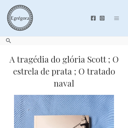
Skip
to
content
Mai
Men
Search
A tragédia do glória Scott ; O
estrela de prata ; O tratado
naval