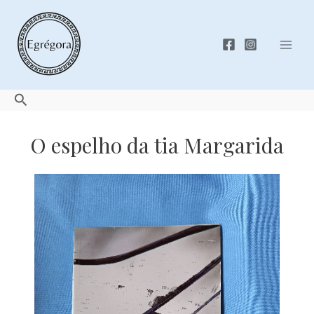
Skip
to
content
Mai
Men
Search
O espelho da tia Margarida