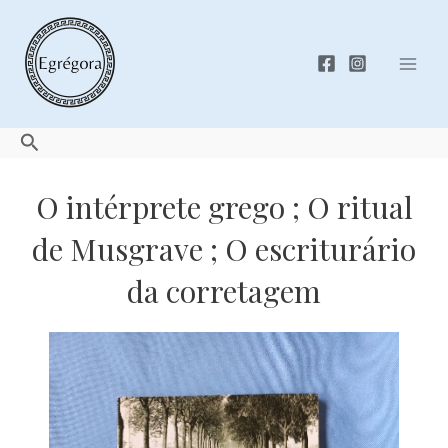
Skip
to
content
Mai
Men
Search
O intérprete grego ; O ritual
de Musgrave ; O escriturário
da corretagem