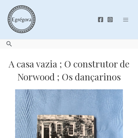
Skip
to
content
Mai
Men
Search
A casa vazia ; O construtor de
Norwood ; Os dançarinos