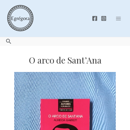
Skip
to
content
Mai
Men
Search
O arco de Sant’Ana