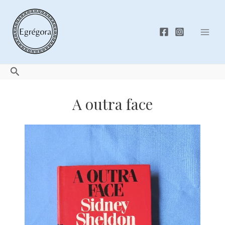
Skip
to
content
Mai
Men
Search
A outra face