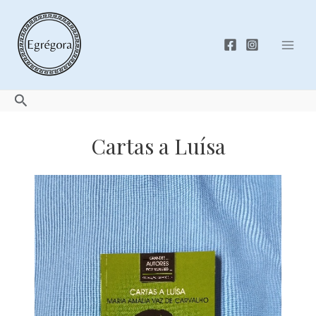
Skip
to
content
Mai
Men
Search
Cartas a Luísa