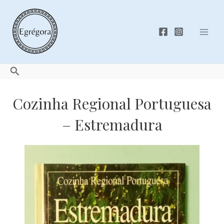
Skip
to
content
Mai
Men
Search
Cozinha Regional Portuguesa
– Estremadura