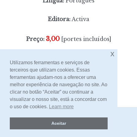
Língua:
Português
Editora:
Activa
3,00
Preço:
[portes incluídos]
x
Sem stock
Utilizamos ferramentas e serviços de
terceiros que utilizam cookies. Essas
ferramentas ajudam-nos a oferecer uma
Contacto
melhor experiência de navegação no site. Ao
clicar no botão “Aceitar” ou continuar a
visualizar o nosso site, está a concordar com
o uso de cookies.
Learn more
2026 -
Livraria Egrégora
Aceitar