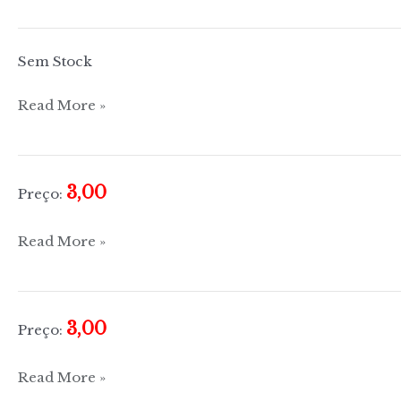
sobre
peixe
Sem Stock
Tudo
Read More »
sobre
amêndoa
3,00
Preço:
Tudo
Read More »
sobre
arroz
3,00
Preço:
Tudo
Read More »
sobre