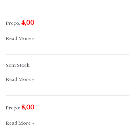
e
Gostosinho
4,00
Preço:
Molhos
Read More »
e
sopas
Sem Stock
Cozinha
Read More »
Regional
Portuguesa
–
8,00
Preço:
Estremadura
Desperdício
Read More »