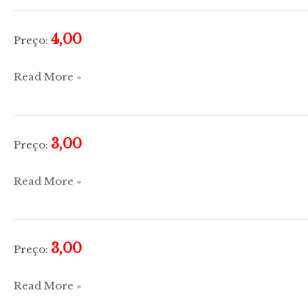
4,00
Preço:
Tartes
Read More »
&
pudins
3,00
Preço:
Tudo
Read More »
sobre
cebola
3,00
Preço:
Tudo
Read More »
sobre