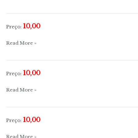
de
A
a
10,00
Preço:
Z
Cozinha
Read More »
de
A
a
10,00
Preço:
Z
Cozinha
Read More »
de
A
a
10,00
Preço:
Z
Cozinha
Read More »