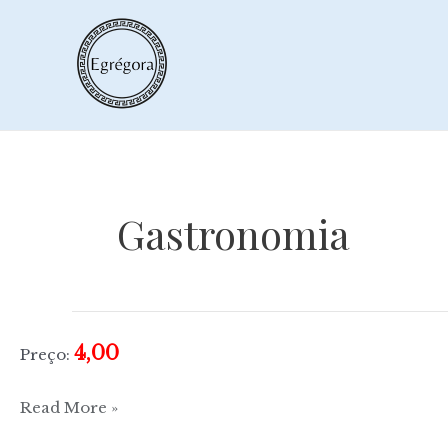
Skip
to
content
Gastronomia
4,00
Preço:
Beira
Read More »
Litoral