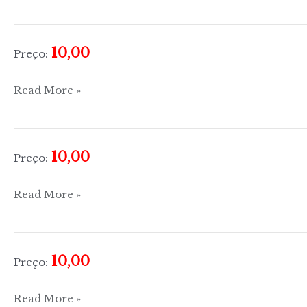
Zero:
à
mesa
10,00
Preço:
com
o
Boa
Read More »
Pingo
Mesa:
Doce
Refeições
Leves
10,00
Preço:
Cozinha
Read More »
de
A
a
10,00
Preço:
Z
Cozinha
Read More »