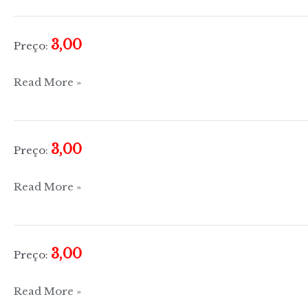
tomate
3,00
Preço:
Tudo
Read More »
sobre
vitela
3,00
Preço:
Tudo
Read More »
sobre
limão
3,00
Preço:
Tudo
Read More »