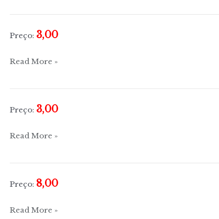
marisco
3,00
Preço:
Tudo
Read More »
sobre
vinho
3,00
Preço:
Tudo
Read More »
sobre
leite
8,00
Preço:
Docinho
Read More »