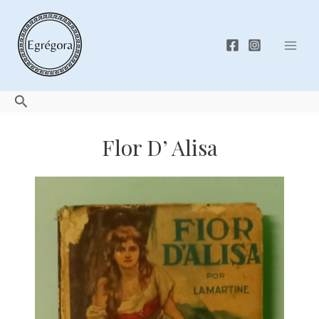
Skip
to
content
Mai
Men
Search
Flor D’ Alisa