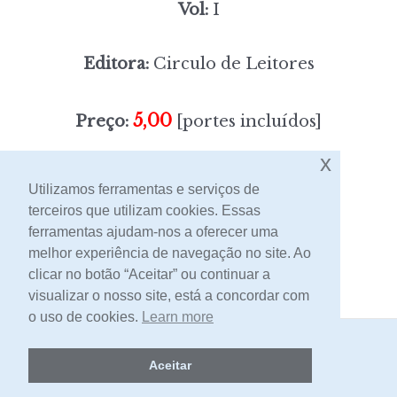
Vol:
I
Editora:
Circulo de Leitores
5,00
Preço:
[portes incluídos]
x
Sem stock
Utilizamos ferramentas e serviços de
terceiros que utilizam cookies. Essas
ferramentas ajudam-nos a oferecer uma
Contacto
melhor experiência de navegação no site. Ao
clicar no botão “Aceitar” ou continuar a
visualizar o nosso site, está a concordar com
o uso de cookies.
Learn more
2026 -
Livraria Egrégora
Aceitar