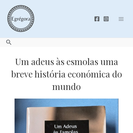
Skip
to
content
Mai
Men
Search
Um adeus às esmolas uma
breve história económica do
mundo