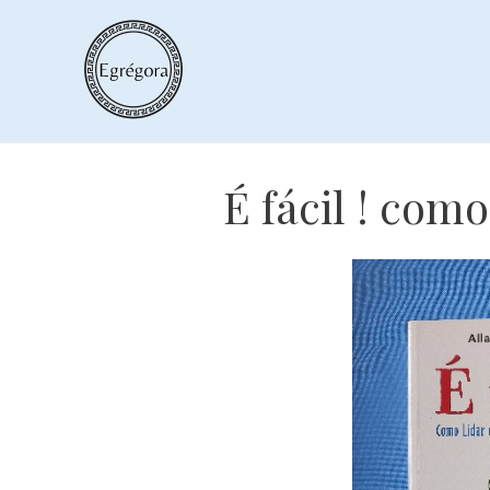
Skip
to
content
É fácil ! com