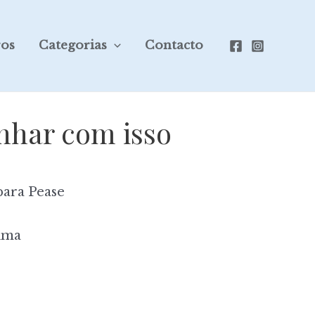
ros
Categorias
Contacto
anhar com isso
bara Pease
ima