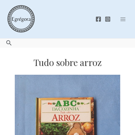
Skip
to
content
Mai
Men
Search
Tudo sobre arroz