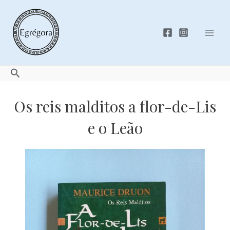
Skip
to
content
Mai
Men
Search
Os reis malditos a flor-de-Lis
e o Leão