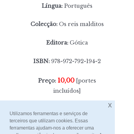
Língua:
Português
Colecção:
Os reis malditos
Editora:
Gótica
ISBN:
978-972-792-194-2
10,00
Preço:
[portes
incluídos]
x
Sem stock
Utilizamos ferramentas e serviços de
terceiros que utilizam cookies. Essas
ferramentas ajudam-nos a oferecer uma
Contacto