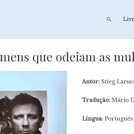
Search
Liv
mens que odeiam as mu
Autor:
Stieg Larss
Tradução:
Mário D
Língua:
Português