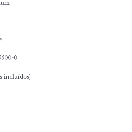
ium
e
5500-0
s incluídos]