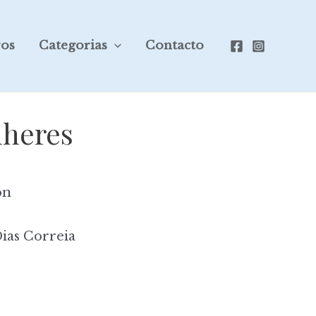
ros
Categorias
Contacto
lheres
on
ias Correia