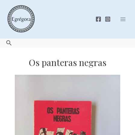
Skip
to
content
Mai
Men
Search
Os panteras negras