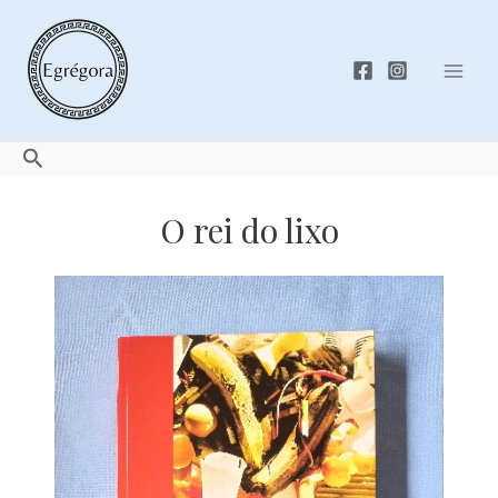
Skip
to
content
Mai
Men
Search
O rei do lixo