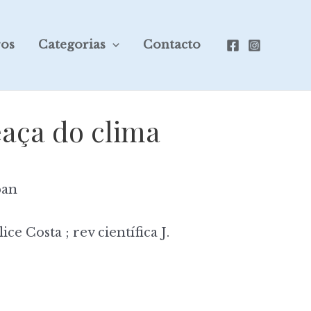
ros
Categorias
Contacto
eaça do clima
pan
ce Costa ; rev científica J.