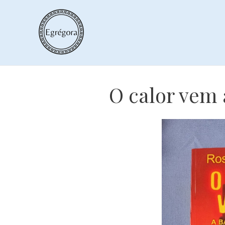
Skip
to
content
O calor vem 