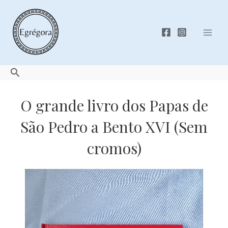
Skip
to
content
Mai
Men
Search
O grande livro dos Papas de
São Pedro a Bento XVI (Sem
cromos)