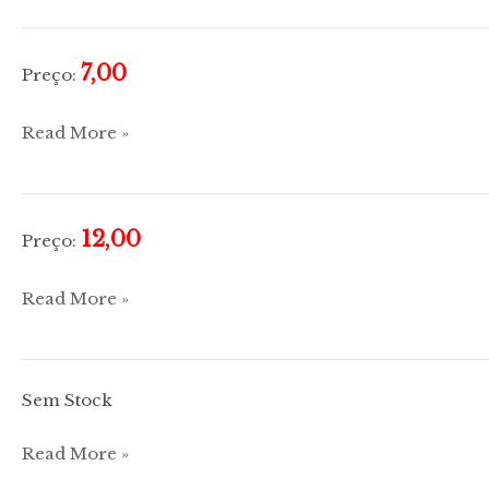
7,00
Preço:
Papa
Read More »
João
Paulo
II
12,00
Preço:
em
Portugal
O
Read More »
grande
livro
dos
Sem Stock
Papas
(inclui
Rumo
Read More »
todos
à