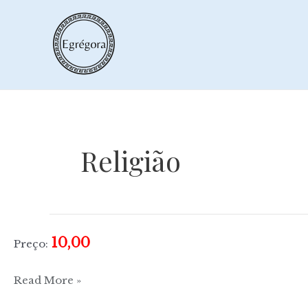
Skip
to
content
Religião
10,00
Preço:
Crónicas
Read More »
com