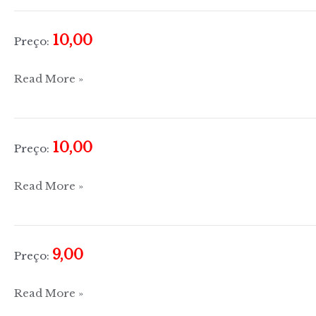
Missão
10,00
Preço:
Missão
Read More »
em
Recascaldo
10,00
Preço:
Missão
Read More »
no
Planeta
Jovem
9,00
Preço:
Compreender
Read More »
o