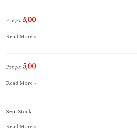
Islão
5,00
Preço:
O
Read More »
grande
livro
dos
5,00
Preço:
Papas
de
Santos
Read More »
São
de
Pedro
todos
a
os
Bento
Sem Stock
dias
XVI
–
Confissões
Read More »
(Sem
Maio
cromos)