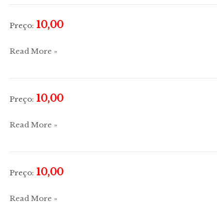
testamento
–
10,00
Preço:
A
boa
Islamismo
Read More »
nova
para
toda
a
10,00
Preço:
gente
Budismo
Read More »
10,00
Preço:
Cristianismo
Read More »