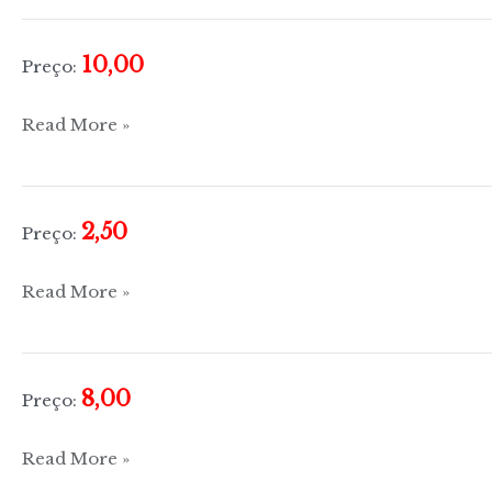
10,00
Preço:
Judaísmo
Read More »
2,50
Preço:
Conhecimento
Read More »
que
conduz
à
8,00
Preço:
vida
eterna
Holy
Read More »
Bible