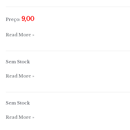
os
felicidade
cromos)
9,00
Preço:
Evangelho
Read More »
de
N.
S.
Sem Stock
Jesus
Cristo
Novo
Read More »
Testamento
–
Salmos
Sem Stock
Provérbios
Nôvo
Read More »
Testamento