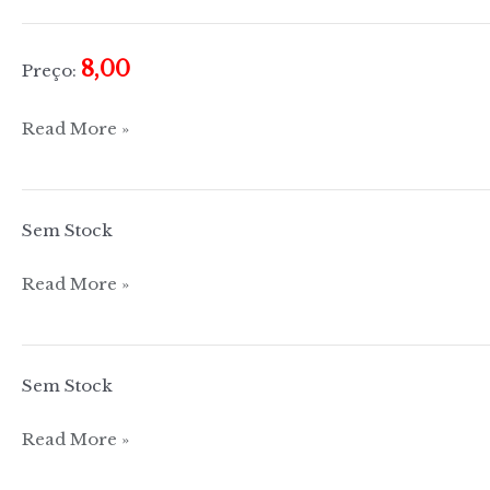
8,00
Preço:
Os
Read More »
génios
do
cristianismo
Sem Stock
histórias
de
Alcorão
Read More »
profetas,
de
pecadores
Sem Stock
e
de
O
Read More »
santos
novo