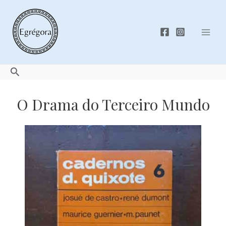
Skip
to
content
Mai
Men
Search
O Drama do Terceiro Mundo