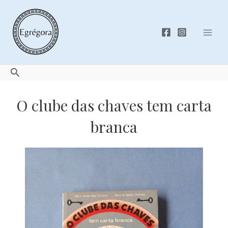
Skip
to
content
Mai
Men
Search
O clube das chaves tem carta
branca