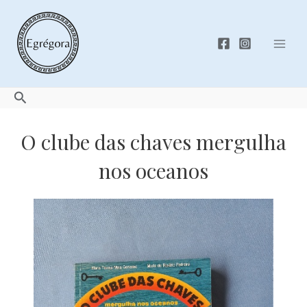
Skip
to
content
Mai
Men
Search
O clube das chaves mergulha
nos oceanos