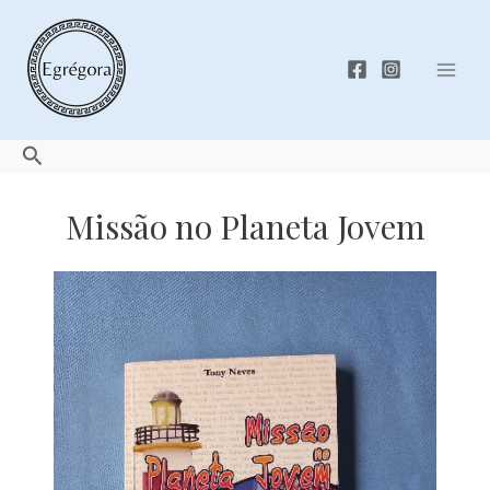
Skip
to
content
Mai
Men
Search
Missão no Planeta Jovem