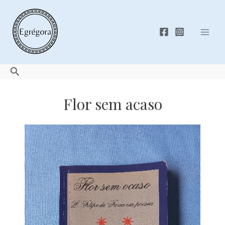
Skip
to
content
Mai
Men
Search
Flor sem acaso