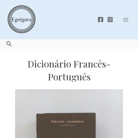
Skip
to
content
Mai
Men
Search
Dicionário Francês-
Português