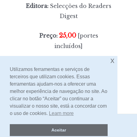
Editora:
Selecções do Readers
Digest
25,00
Preço:
[portes
incluídos]
x
Sem stock
Utilizamos ferramentas e serviços de
terceiros que utilizam cookies. Essas
ferramentas ajudam-nos a oferecer uma
Contacto
melhor experiência de navegação no site. Ao
clicar no botão “Aceitar” ou continuar a
visualizar o nosso site, está a concordar com
o uso de cookies.
Learn more
2026 -
Livraria Egrégora
Aceitar