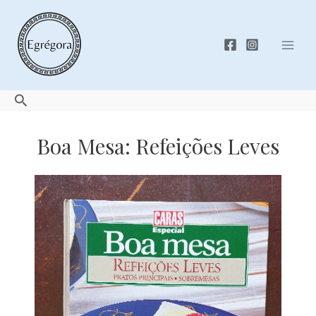
Skip
to
content
Mai
Men
Search
Boa Mesa: Refeições Leves