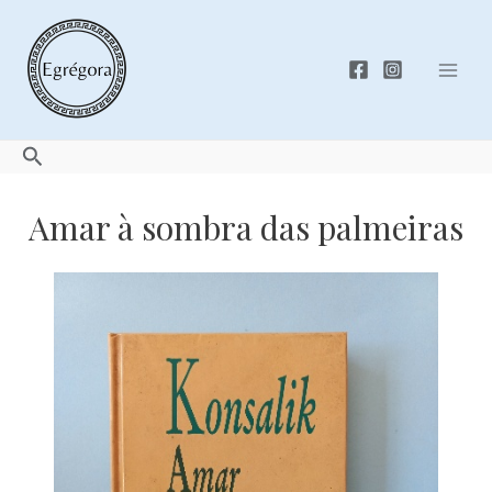
Skip
to
content
Mai
Men
Search
Amar à sombra das palmeiras