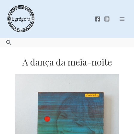
Skip
to
content
Mai
Men
Search
A dança da meia-noite