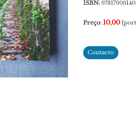
ISBN:
97817906140
10,00
Preço:
[port
Contacto