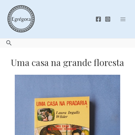
Skip
to
content
Mai
Men
Search
Uma casa na grande floresta