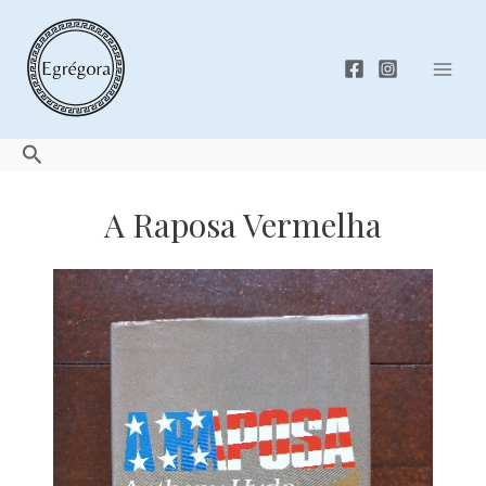
Skip
to
content
Mai
Men
Search
A Raposa Vermelha