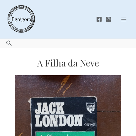
Skip
to
content
Mai
Men
Search
A Filha da Neve