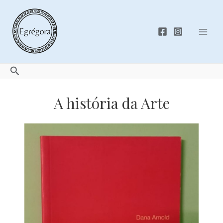
Skip
to
content
Mai
Men
Search
A história da Arte