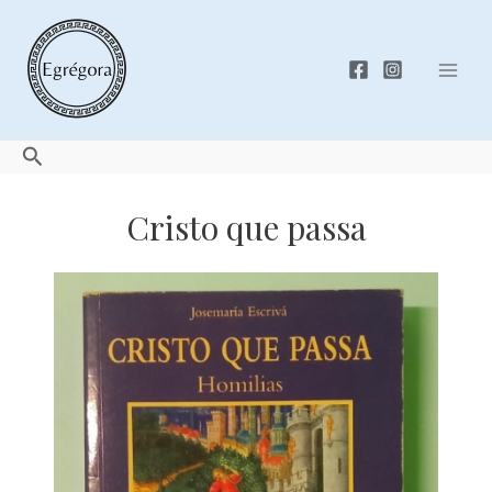
Skip
to
content
Mai
Men
Search
Cristo que passa