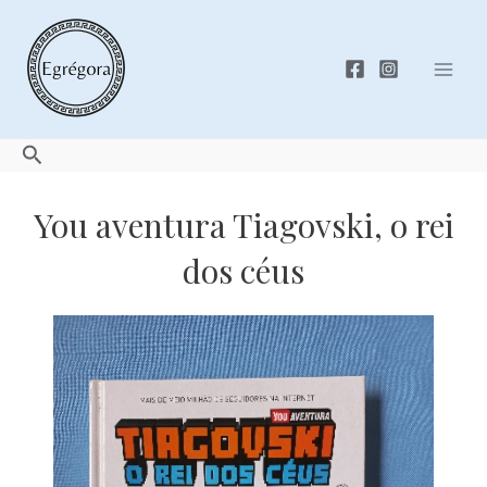
Skip
to
content
Mai
Men
Search
You aventura Tiagovski, o rei
dos céus