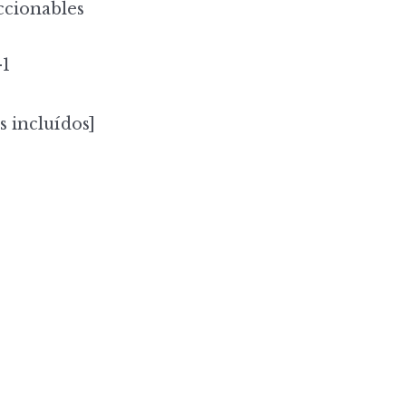
cionables
-1
s incluídos]