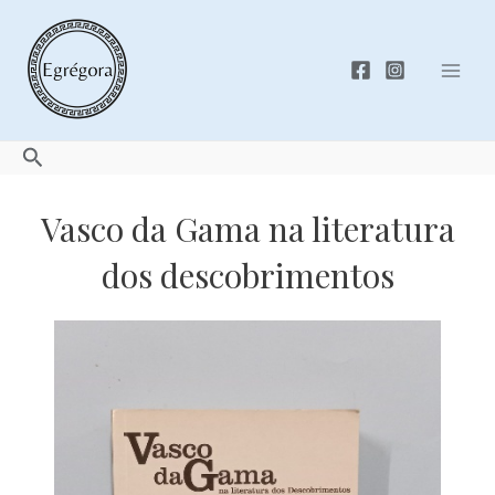
Skip
to
content
Mai
Men
Search
Vasco da Gama na literatura
dos descobrimentos