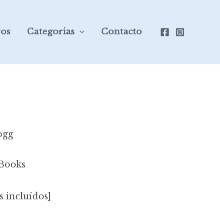
ros
Categorias
Contacto
ogg
Books
s incluídos]