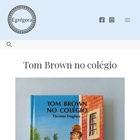
Skip
to
content
Mai
Men
Search
Tom Brown no colégio