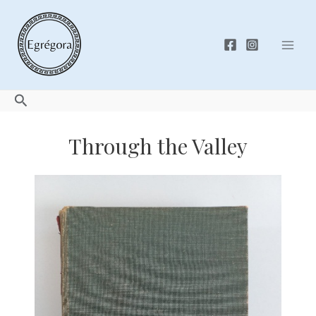
Skip
to
content
Mai
Men
Search
Through the Valley