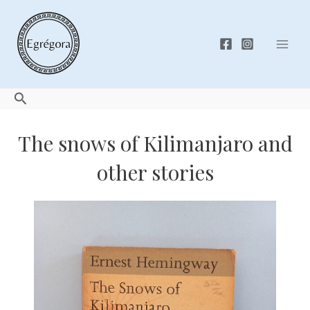
Skip
to
content
Mai
Men
Search
The snows of Kilimanjaro and
other stories